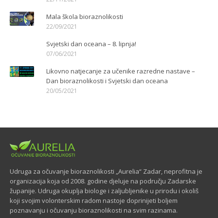
Mala škola bioraznolikosti
22/09/2021
Svjetski dan oceana – 8. lipnja!
07/06/2021
Likovno natjecanje za učenike razredne nastave –
Dan bioraznolikosti i Svjetski dan oceana
20/05/2021
Udruga za očuvanje bioraznolikosti „Aurelia“ Zadar, neprofitna je
organizacija koja od 2008. godine djeluje na području Zadarske
županije. Udruga okuplja biologe i zaljubljenike u prirodu i okoliš
koji svojim volonterskim radom nastoje doprinijeti boljem
poznavanju i očuvanju bioraznolikosti na svim razinama.