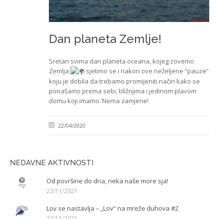
Dan planeta Zemlje!
Sretan svima dan planeta oceana, kojeg zovemo
Zemlja
sjetimo se i nakon ove neželjene “pauze”
koju je dobila da trebamo promijeniti način kako se
ponašamo prema sebi, bližnjima i jedinom plavom
domu koji imamo. Nema zamjene!
22/04/2020
NEDAVNE AKTIVNOSTI
Od površine do dna, neka naše more sja!
23/11/2021
Lov se nastavlja – „Lov“ na mreže duhova #2
22/11/2021