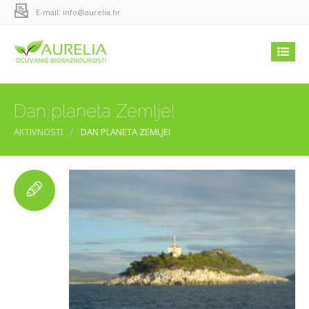
E-mail: info@aurelia.hr
Dan planeta Zemlje!
AKTIVNOSTI
DAN PLANETA ZEMLJE!