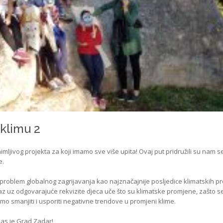
 klimu 2
ljivog projekta za koji imamo sve više upita! Ovaj put pridružili su nam se
e.
i problem globalnog zagrijavanja kao najznačajnije posljedice klimatskih p
az uz odgovarajuće rekvizite djeca uče što su klimatske promjene, zašto s
o smanjiti i usporiti negativne trendove u promjeni klime.
nas je Grad Zadar!