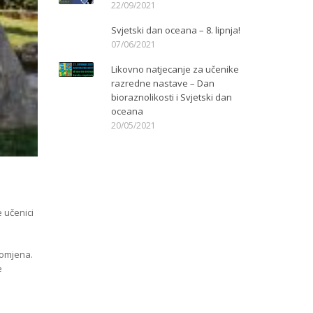
22/09/2021
Svjetski dan oceana – 8. lipnja!
07/06/2021
Likovno natjecanje za učenike
razredne nastave – Dan
bioraznolikosti i Svjetski dan
oceana
20/05/2021
 učenici
romjena.
e