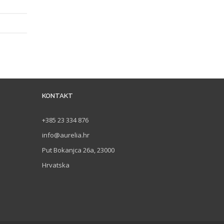
KONTAKT
+385 23 334 876
info@aurelia.hr
Put Bokanjca 26a, 23000
Hrvatska