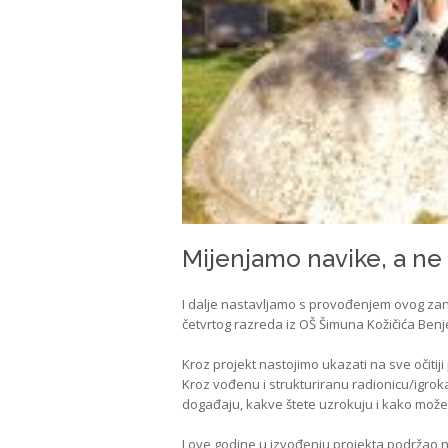
Mijenjamo navike, a ne
I dalje nastavljamo s provođenjem ovog zanim
četvrtog razreda iz OŠ Šimuna Kožičića Benj
Kroz projekt nastojimo ukazati na sve očitij
Kroz vođenu i strukturiranu radionicu/igrok
događaju, kakve štete uzrokuju i kako možem
I ove godine u izvođenju projekta podržao 