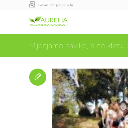
E-mail: info@aurelia.hr
Mijenjamo navike, a ne klimu 