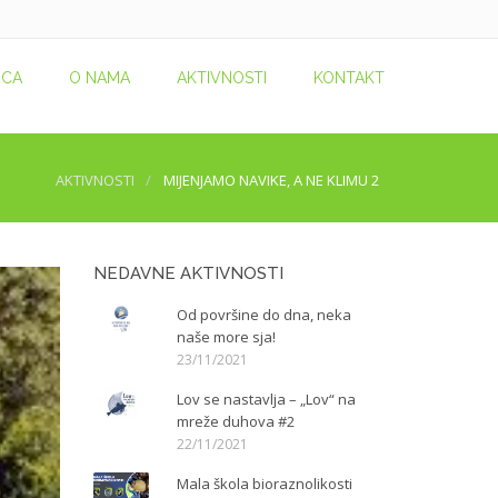
ICA
O NAMA
AKTIVNOSTI
KONTAKT
AKTIVNOSTI
MIJENJAMO NAVIKE, A NE KLIMU 2
NEDAVNE AKTIVNOSTI
Od površine do dna, neka
naše more sja!
23/11/2021
Lov se nastavlja – „Lov“ na
mreže duhova #2
22/11/2021
Mala škola bioraznolikosti