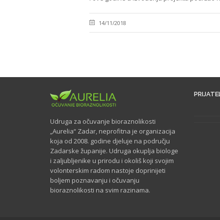
14/11/2018
PRIJATEL
Udruga za očuvanje bioraznolikosti
„Aurelia“ Zadar, neprofitna je organizacija
koja od 2008. godine djeluje na području
Zadarske županije. Udruga okuplja biologe
i zaljubljenike u prirodu i okoliš koji svojim
volonterskim radom nastoje doprinijeti
boljem poznavanju i očuvanju
bioraznolikosti na svim razinama.