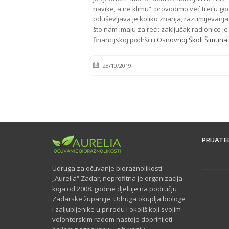
navike, a ne klimu”, provodimo već treću go
oduševljava je koliko znanja, razumijevanja 
što nam imaju za reći: zaključak radionice je
financijskoj podršci i
Osnovnoj Školi Šimuna 
28/10/2019
PRIJATEL
Udruga za očuvanje bioraznolikosti
„Aurelia“ Zadar, neprofitna je organizacija
koja od 2008. godine djeluje na području
Zadarske županije. Udruga okuplja biologe
i zaljubljenike u prirodu i okoliš koji svojim
volonterskim radom nastoje doprinijeti