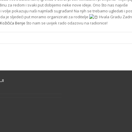
dinu za redom i svaki put dobijemo neke nove ideje. Ono što nas najviše
i volje pokazuju naši najmlađi sugrađani! Na njih se trebamo ugledati i pos
 da je sljedeći put moramo organizirati za roditelje
Hvala Gradu Zadr
Kožičića Benje
što nam se uvijek rado odazovu na radionice!
JI