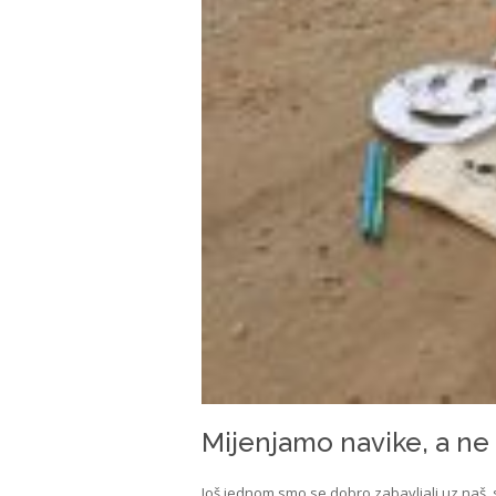
Mijenjamo navike, a ne 
Još jednom smo se dobro zabavljali uz naš, s