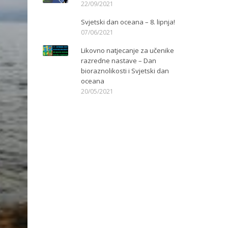
22/09/2021
Svjetski dan oceana – 8. lipnja!
07/06/2021
Likovno natjecanje za učenike
razredne nastave – Dan
bioraznolikosti i Svjetski dan
oceana
20/05/2021