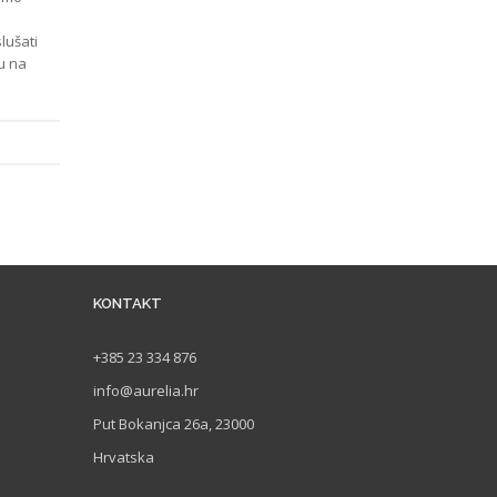
lušati
u na
KONTAKT
+385 23 334 876
info@aurelia.hr
Put Bokanjca 26a, 23000
Hrvatska