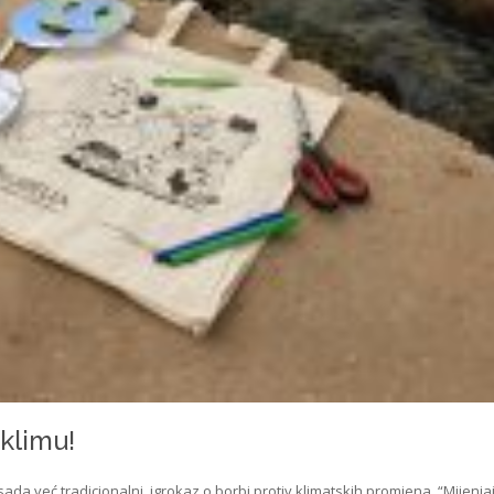
klimu!
ada već tradicionalni, igrokaz o borbi protiv klimatskih promjena. “Mijenj